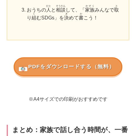
ひと
そうだん
かぞく
と
おうちの
人
と
相談
して、「
家族
みんなで
取
く
き
か
り
組
むSDGs」を
決
めて
書
こう！
PDFをダウンロードする（無料）
※A4サイズでの印刷がおすすめです
まとめ：家族で話し合う時間が、一番