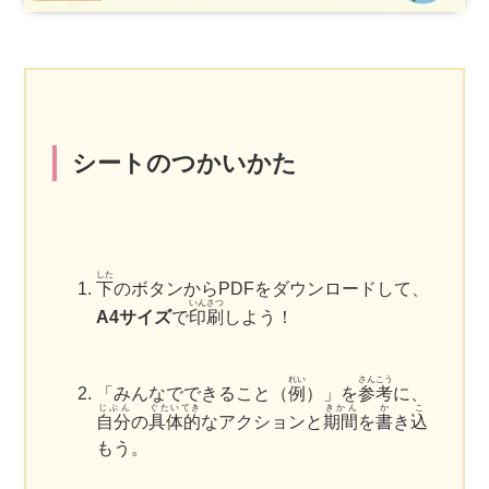
シートのつかいかた
した
下
のボタンからPDFをダウンロードして、
いんさつ
A4サイズ
で
印刷
しよう！
れい
さんこう
「みんなでできること（
例
）」を
参考
に、
じぶん
ぐたいてき
きかん
か
こ
自分
の
具体的
なアクションと
期間
を
書
き
込
もう。