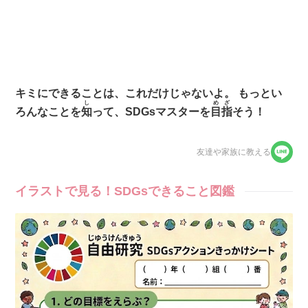
キミにできることは、これだけじゃないよ。
もっとい
し
めざ
ろんなことを
知
って、SDGsマスターを
目指
そう！
友達や家族に教える
イラストで見る！SDGsできること図鑑