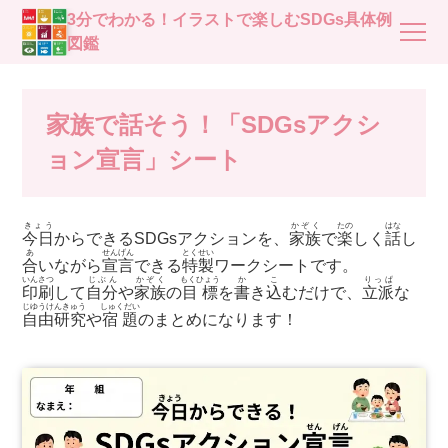
3分でわかる！イラストで楽しむSDGs具体例
図鑑
家族で話そう！「SDGsアクシ
ョン宣言」シート
きょう
かぞく
たの
はな
今日
からできるSDGsアクションを、
家族
で
楽
しく
話
し
あ
せんげん
とくせい
合
いながら
宣言
できる
特製
ワークシートです。
いんさつ
じぶん
かぞく
もくひょう
か
こ
りっぱ
印刷
して
自分
や
家族
の
目標
を
書
き
込
むだけで、
立派
な
じゆうけんきゅう
しゅくだい
自由研究
や
宿題
のまとめになります！