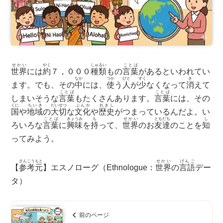
せかい
やく
しゅるい
ことば
世界
には
約
７，０００
種類
もの
言葉
があるといわれてい
なか
つか
ひと
すく
き
ます。でも、その
中
には、
使
う
人
が
少
なくなって
消
えて
ことば
ことば
しまいそうな
言葉
もたくさんあります。
言葉
には、その
くに
ちいき
たいせつ
ぶんか
れきし
国
や
地域
の
大切
な
文化
や
歴史
がつまっているんだよ。い
ことば
きょうみ
も
せかい
ともだち
し
ろいろな
言葉
に
興味
を
持
って、
世界
のお
友達
のことを
知
ってみよう。
さんこうもと
せかい
げんご
【
参考元
】エスノローグ（Ethnologue：
世界
の
言語
デー
タ）
前のページ