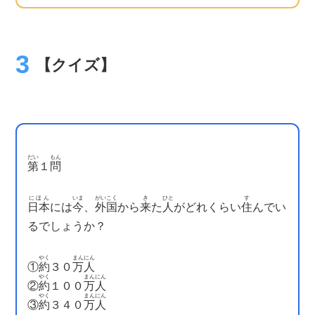
【クイズ】
だい
もん
第
１
問
にほん
いま
がいこく
き
ひと
す
日本
には
今
、
外国
から
来
た
人
がどれくらい
住
んでい
るでしょうか？
やく
まんにん
①
約
３０
万人
やく
まんにん
②
約
１００
万人
やく
まんにん
③
約
３４０
万人