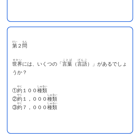
だい
もん
第
２
問
せかい
ことば
げんご
世界
には、いくつの「
言葉
（
言語
）」があるでしょ
うか？
やく
しゅるい
①
約
１００
種類
やく
しゅるい
②
約
１，０００
種類
やく
しゅるい
③
約
７，０００
種類