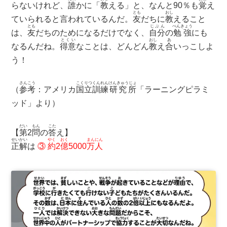
らないけれど、
誰
かに「
教
える」と、なんと90％も
覚
え
とも
おし
ていられると言われているんだ。
友
だちに
教
えること
とも
じぶん
べんきょう
は、
友
だちのためになるだけでなく、
自分
の
勉強
にも
とくい
おし
あ
なるんだね。
得意
なことは、どんどん
教
え
合
いっこしよ
う！
さんこう
こくりつ
くんれん
けんきゅうじょ
（
参考
：アメリカ
国立
訓練
研究所
「ラーニングピラミ
ッド」より）
だい
もん
こた
【
第
2
問
の
答
え】
せいかい
やく
おく
まんにん
正解
は
③
約
2
億
5000
万人