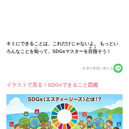
キミにできることは、これだけじゃないよ。
もっとい
し
めざ
ろんなことを
知
って、SDGsマスターを
目指
そう！
友達や家族に教える
イラストで見る！SDGsできること図鑑