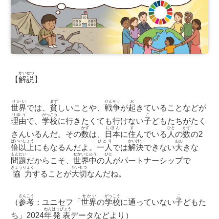
かいせつ
【
解説
】
せかい
まず
せんそう
お
世界
では、
貧
しいことや、
戦争
が
起
きていることなどが
りゆう
がっこう
こ
理由
で、
学校
に行きたくても行けない
子
どもたちがたく
かず
にほん
す
ひと
かず
さんいるんだ。その
数
は、
日本
に
住
んでいる
人
の
数
の2
ばい
いじょう
ひとり
かいけつ
おお
倍
以上
にもなるんだよ。
一人
では
解決
できない
大
きな
もんだい
せかいじゅう
ひと
問題
だからこそ、
世界中
の
人
がパートナーシップで
きょうりょく
たいせつ
協力
することが
大切
なんだね。
さんこう
せかい
がっこう
こ
（
参考
：ユニセフ「
世界
の
学校
に通っていない
子
どもた
ねん
はっぴょう
ち」2024
年
発表
データなどより）