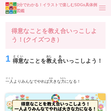
3分でわかる！イラストで楽しむSDGs具体例
図鑑
得意なことを教え合いっこしよ
う！(クイズつき）
とくい
おし
あ
得意
なことを
教
え
合
いっこしよう！
ひとり
おお
ちから
一人
よりみんなでやれば
大
きな
力
になる！