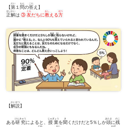
だい
もん
こた
【
第
１
問
の
答
え】
せいかい
とも
おし
ほう
正解
は
③
友
だちに
教
える
方
かいせつ
【
解説
】
けんきゅう
じゅぎょう
き
あたま
のこ
ある
研究
によると、
授業
を
聞
くだけだと5％しか
頭
に
残
だれ
おし
おぼ