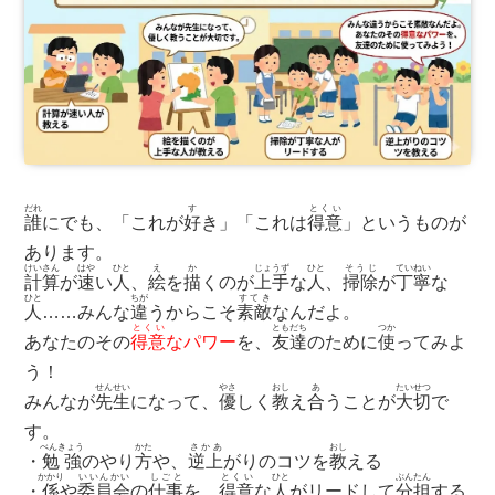
だれ
す
とくい
誰
にでも、「これが
好
き」「これは
得意
」というものが
あります。
けいさん
はや
ひと
え
か
じょうず
ひと
そうじ
ていねい
計算
が
速
い
人
、
絵
を
描
くのが
上手
な
人
、
掃除
が
丁寧
な
ひと
ちが
すてき
人
……みんな
違
うからこそ
素敵
なんだよ。
とくい
ともだち
つか
あなたのその
得意
なパワー
を、
友達
のために
使
ってみよ
う！
せんせい
やさ
おし
あ
たいせつ
みんなが
先生
になって、
優
しく
教
え
合
うことが
大切
で
す。
べんきょう
かた
さかあ
おし
・
勉強
のやり
方
や、
逆上
がりのコツを
教
える
かかり
いいんかい
しごと
とくい
ひと
ぶんたん
・
係
や
委員会
の
仕事
を、
得意
な
人
がリードして
分担
する