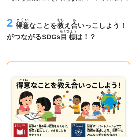
とくい
おし
あ
得意
なことを
教
え
合
いっこしよう！
もくひょう
がつながるSDGs
目標
は！？