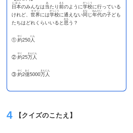
にほん
あ
まえ
がっこう
日本
のみんなは
当
たり
前
のように
学校
に行っている
せかい
がっこう
おな
ねんだい
こ
けれど、
世界
には
学校
に通えない
同
じ
年代
の
子
ども
おも
たちはどれくらいいると
思
う？
やく
にん
①
約
250
人
やく
まんにん
②
約
25
万人
やく
おく
まんにん
③
約
2
億
5000
万人
【クイズのこたえ】