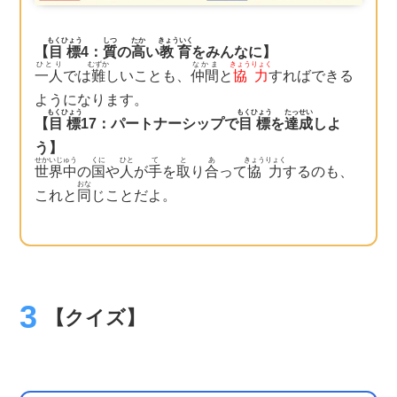
もくひょう
しつ
たか
きょういく
【
目標
4：
質
の
高
い
教育
をみんなに】
ひとり
むずか
なかま
きょうりょく
一人
では
難
しいことも、
仲間
と
協力
すればできる
ようになります。
もくひょう
もくひょう
たっせい
【
目標
17：パートナーシップで
目標
を
達成
しよ
う】
せかいじゅう
くに
ひと
て
と
あ
きょうりょく
世界中
の
国
や
人
が
手
を
取
り
合
って
協力
するのも、
おな
これと
同
じことだよ。
【クイズ】