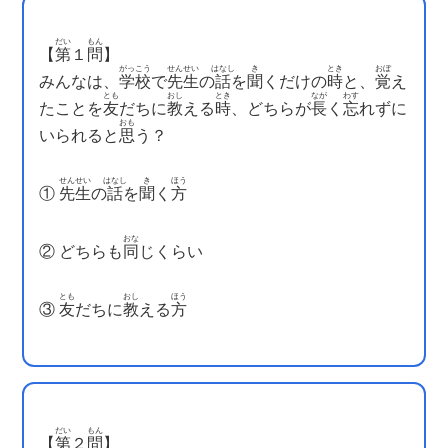
だい
もん
【
第
１
問
】
がっこう
せんせい
はなし
き
とき
おぼ
みんなは、
学校
で
先生
の
話
を
聞
くだけの
時
と、
覚
え
とも
おし
とき
なが
わす
たことを
友
だちに
教
える
時
、どちらが
長
く
忘
れずに
おも
いられると
思
う？
せんせい
はなし
き
ほう
①
先生
の
話
を
聞
く
方
おな
② どちらも
同
じくらい
とも
おし
ほう
③
友
だちに
教
える
方
だい
もん
【
第
２
問
】